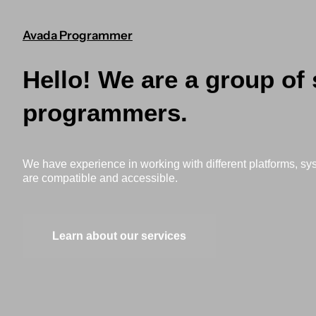
Avada Programmer
Hello! We are a group of 
programmers.
We have experience in working with different platforms, sy
are compatible and accessible.
Learn about our services