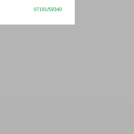
elefonisch unter
07191/59340
oder