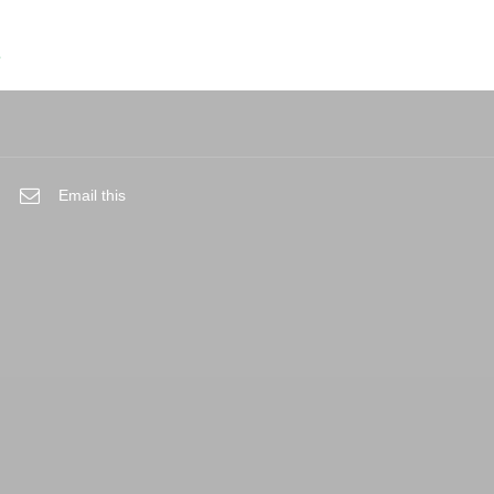
 konkretes Projekt mit uns besprechen? Kontaktieren Sie uns t
e
.
Email this