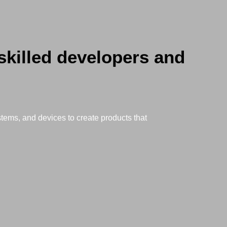
skilled developers and
stems, and devices to create products that