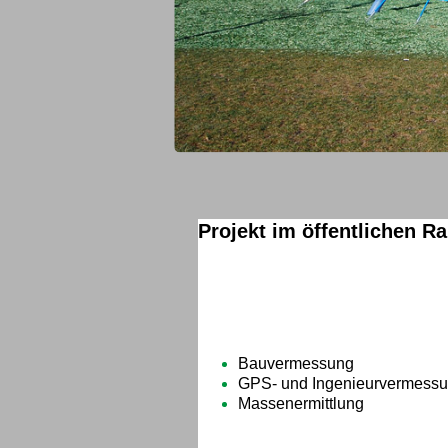
Projekt im öffentlichen R
Spielplatz Annonay Garten
In zentraler Lage entstand der Neu
kleinen Skateranlage.
Bauvermessung
GPS- und Ingenieurvermess
Massenermittlung