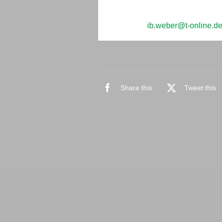
Sie haben Fragen oder möchten ein
per E-Mail an
ib.weber@t-online.d
Share this
Tweet this