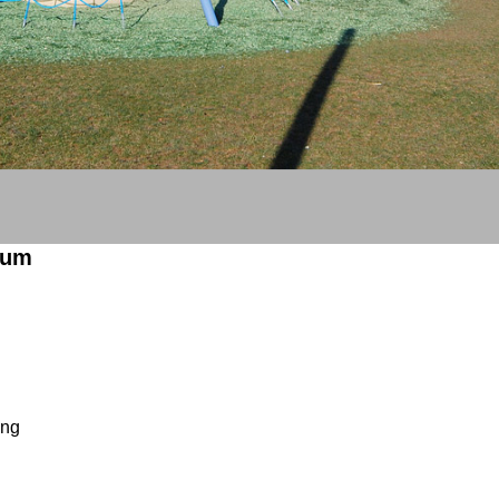
aum
bau einer Parkanlage – der sogenannten „Annonay-Garten“ inkl.
ung