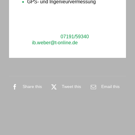
GPS- und Ingenieurvermessung
Sie haben Fragen oder möchten ein konkretes
Projekt mit uns besprechen? Kontaktieren Sie
uns telefonisch unter
07191/59340
oder per E-
Mail an
ib.weber@t-online.de
.
Share this
Tweet this
Email this