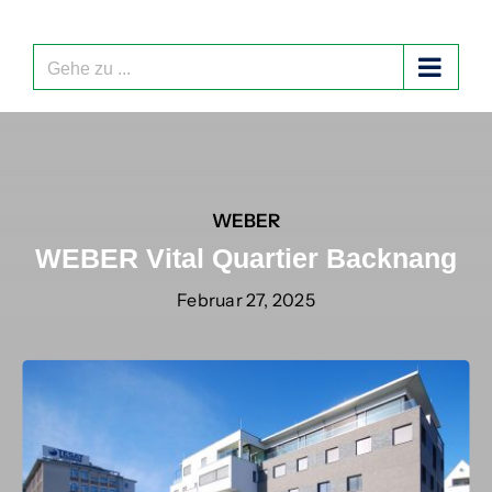
Zum
Inhalt
springen
Gehe zu ...
WEBER
WEBER Vital Quartier Backnang
Februar 27, 2025