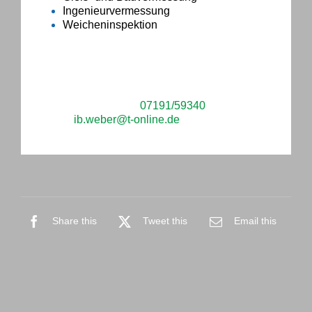
Ingenieurvermessung
Weicheninspektion
Sie haben Fragen oder möchten ein konkretes
Projekt mit uns besprechen? Kontaktieren Sie
uns telefonisch unter
07191/59340
oder per E-
Mail an
ib.weber@t-online.de
.
Share this
Tweet this
Email this