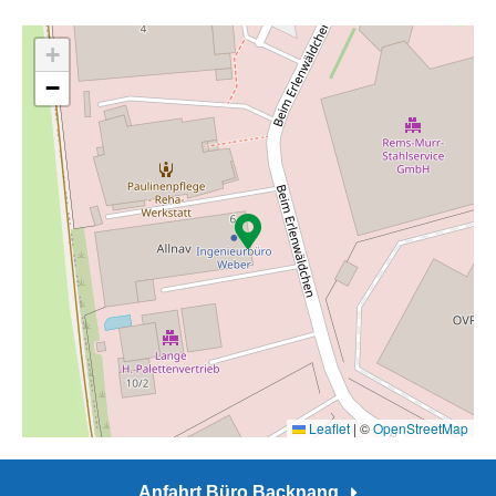
+
−
Leaflet
|
©
OpenStreetMap
Anfahrt Büro Backnang