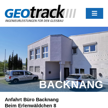
Zum
Inhalt
springen
Toggl
Navig
Spektrum
Referenzen
Kontakt
BACKNANG
Anfahrt Büro Backnang
Beim Erlenwäldchen 8