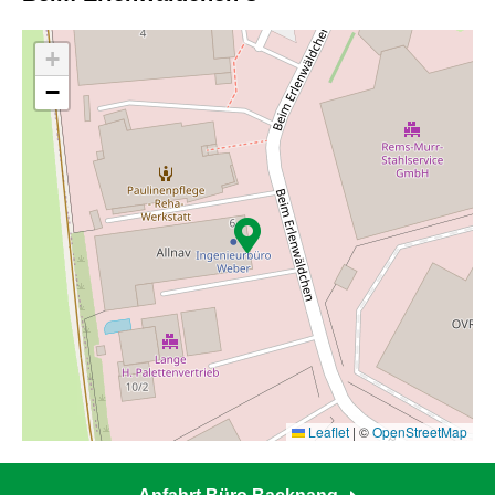
+
−
Leaflet
|
©
OpenStreetMap