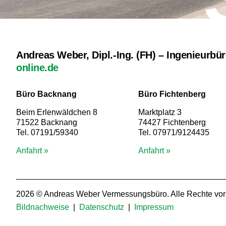
Andreas Weber, Dipl.-Ing. (FH) – Ingenieurb
online.de
Büro Backnang
Büro Fichtenberg
Beim Erlenwäldchen 8
Marktplatz 3
71522 Backnang
74427 Fichtenberg
Tel. 07191/59340
Tel. 07971/9124435
Anfahrt »
Anfahrt »
2026 © Andreas Weber Vermessungsbüro. Alle Rechte vor
Bildnachweise
|
Datenschutz
|
Impressum